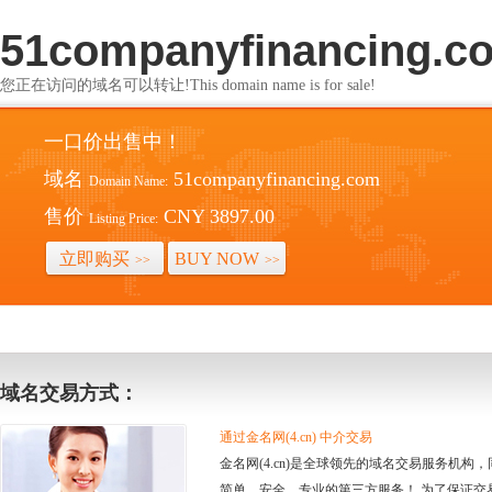
51companyfinancing.c
您正在访问的域名可以转让!This domain name is for sale!
一口价出售中！
域名
51companyfinancing.com
Domain Name:
售价
CNY 3897.00
Listing Price:
立即购买
BUY NOW
>>
>>
域名交易方式：
通过金名网(4.cn) 中介交易
金名网(4.cn)是全球领先的域名交易服务机
简单、安全、专业的第三方服务！ 为了保证交