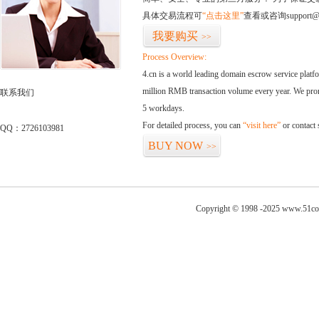
具体交易流程可
“点击这里”
查看或咨询support@
我要购买
>>
Process Overview:
4.cn is a world leading domain escrow service plat
million RMB transaction volume every year. We promi
联系我们
5 workdays.
For detailed process, you can
“visit here”
or contact
QQ：2726103981
BUY NOW
>>
Copyright © 1998 -2025 www.51com